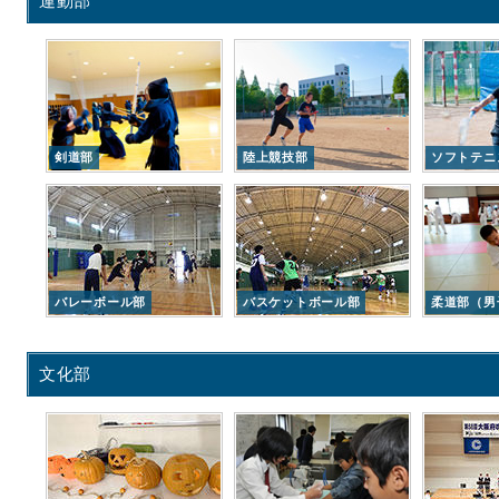
運動部
剣道部
陸上競技部
ソフトテニ
バレーボール部
バスケットボール部
柔道部（男
文化部