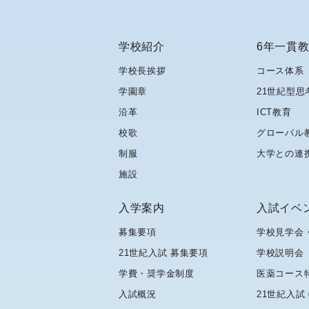
学校紹介
6年一貫
学校長挨拶
コース体系
学園章
21世紀型思
沿革
ICT教育
校歌
グローバル
制服
大学との連
施設
入学案内
入試イベ
募集要項
学校見学会
21世紀入試 募集要項
学校説明会
学費・奨学金制度
医薬コース
入試概況
21世紀入試