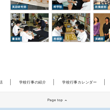
英語研究部
科学部
吹奏楽部
書道部
将棋部
演劇部
活
学校行事の紹介
学校行事カレンダー
Page top