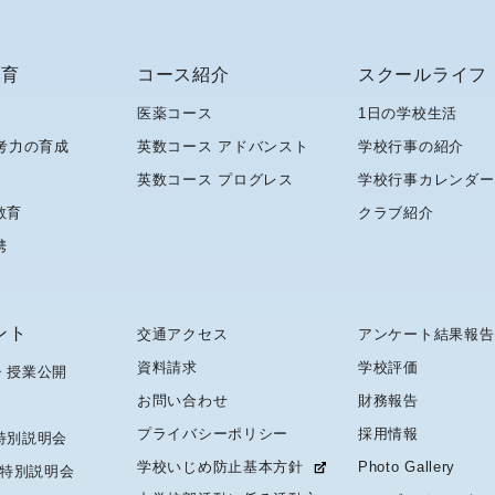
教育
コース紹介
スクールライフ
医薬コース
1日の学校生活
考力の育成
英数コース アドバンスト
学校行事の紹介
英数コース プログレス
学校行事カレンダー
教育
クラブ紹介
携
ント
交通アクセス
アンケート結果報告
資料請求
学校評価
・授業公開
お問い合わせ
財務報告
プライバシーポリシー
採用情報
特別説明会
学校いじめ防止基本方針
Photo Gallery
 特別説明会