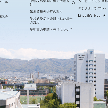
中学校部活動に係る活動方
ムービーチャンネル
クール
針
デジタルパンフレッ
気象警報発令時の対応
kindaijh’s blog
解説会
学校感染症と診断された場合
の対応
証明書の申請・発行について