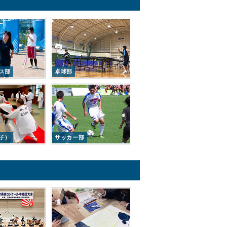
ス部
卓球部
子）
サッカー部