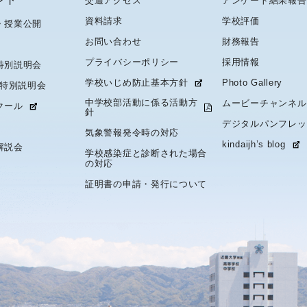
交通アクセス
アンケート結果報告
資料請求
学校評価
・授業公開
お問い合わせ
財務報告
プライバシーポリシー
採用情報
特別説明会
学校いじめ防止基本方針
Photo Gallery
 特別説明会
中学校部活動に係る活動方
ムービーチャンネル
クール
針
デジタルパンフレッ
気象警報発令時の対応
kindaijh’s blog
解説会
学校感染症と診断された場合
の対応
証明書の申請・発行について