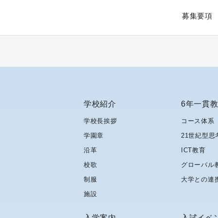
募集要項
学校紹介
6年一貫
学校長挨拶
コース体系
学園章
21世紀型思
沿革
ICT教育
校歌
グローバル
制服
大学との連
施設
入学案内
入試イベ