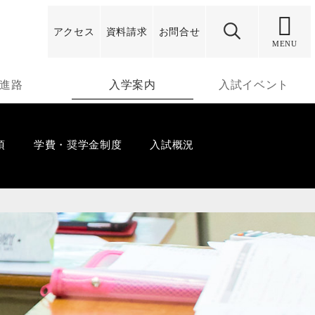
アクセス
資料
請求
お問合せ
MENU
進路
入学案内
入試イベント
項
学費・奨学金制度
入試概況