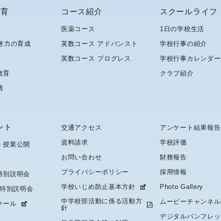
教育
コース紹介
スクールライフ
医薬コース
1日の学校生活
考力の育成
英数コース アドバンスト
学校行事の紹介
英数コース プログレス
学校行事カレンダー
教育
クラブ紹介
携
ント
交通アクセス
アンケート結果報告
資料請求
学校評価
・授業公開
お問い合わせ
財務報告
プライバシーポリシー
採用情報
特別説明会
学校いじめ防止基本方針
Photo Gallery
 特別説明会
中学校部活動に係る活動方
ムービーチャンネル
クール
針
デジタルパンフレッ