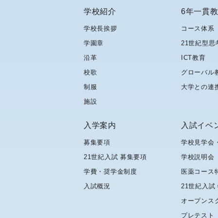
学校紹介
6年一貫
学校長挨拶
コース体系
学園章
21世紀型思
沿革
ICT教育
校歌
グローバル
制服
大学との連
施設
入学案内
入試イベ
募集要項
学校見学会
21世紀入試 募集要項
学校説明会
学費・奨学金制度
医薬コース
入試概況
21世紀入試
オープンス
プレテスト