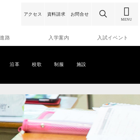
アクセス
資料
請求
お問合せ
MENU
進路
入学案内
入試イベント
沿革
校歌
制服
施設