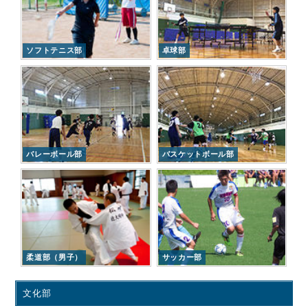
ソフトテニス部
卓球部
バレーボール部
バスケットボール部
柔道部（男子）
サッカー部
文化部