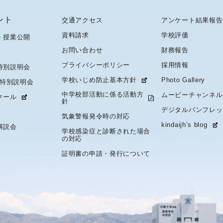
ント
交通アクセス
アンケート結果報告
資料請求
学校評価
・授業公開
お問い合わせ
財務報告
プライバシーポリシー
採用情報
特別説明会
学校いじめ防止基本方針
Photo Gallery
 特別説明会
中学校部活動に係る活動方
ムービーチャンネル
クール
針
デジタルパンフレッ
気象警報発令時の対応
kindaijh’s blog
解説会
学校感染症と診断された場合
の対応
証明書の申請・発行について