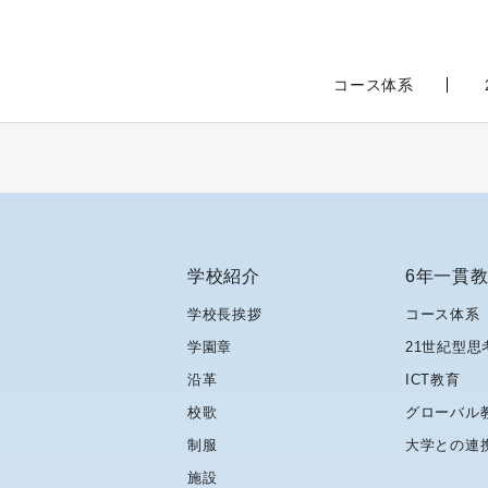
コース体系
学校紹介
6年一貫
学校長挨拶
コース体系
学園章
21世紀型思
沿革
ICT教育
校歌
グローバル
制服
大学との連
施設