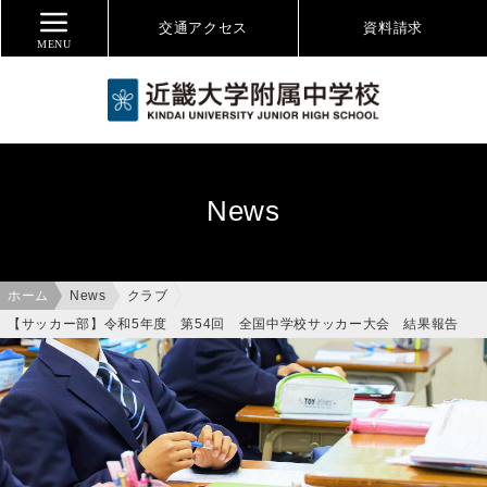
交通アクセス
資料
請求
MENU
News
ホーム
News
クラブ
【サッカー部】令和5年度 第54回 全国中学校サッカー大会 結果報告