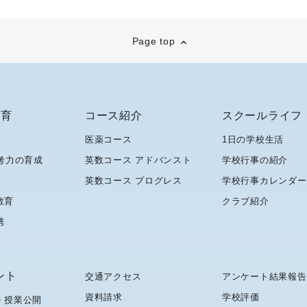
Page top
教育
コース紹介
スクールライフ
医薬コース
1日の学校生活
考力の育成
英数コース アドバンスト
学校行事の紹介
英数コース プログレス
学校行事カレンダー
教育
クラブ紹介
携
ント
交通アクセス
アンケート結果報告
資料請求
学校評価
・授業公開