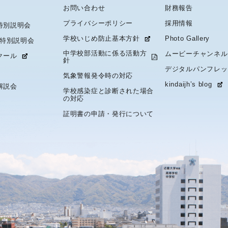
お問い合わせ
財務報告
プライバシーポリシー
採用情報
特別説明会
学校いじめ防止基本方針
Photo Gallery
 特別説明会
中学校部活動に係る活動方
ムービーチャンネル
クール
針
デジタルパンフレッ
気象警報発令時の対応
kindaijh’s blog
解説会
学校感染症と診断された場合
の対応
証明書の申請・発行について