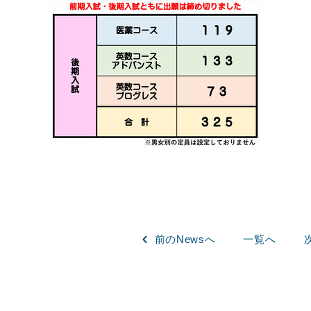
前
のNews
へ
一覧へ