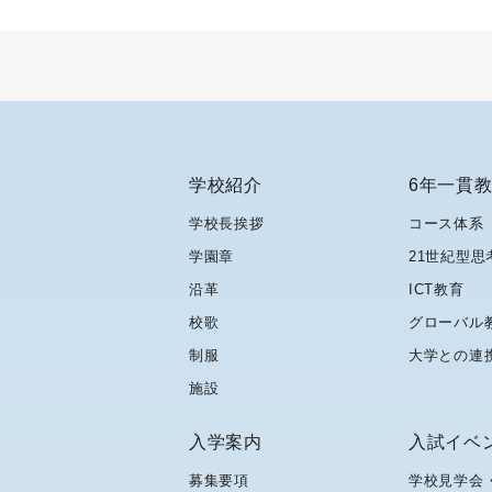
学校紹介
6年一貫
学校長挨拶
コース体系
学園章
21世紀型思
沿革
ICT教育
校歌
グローバル
制服
大学との連
施設
入学案内
入試イベ
募集要項
学校見学会