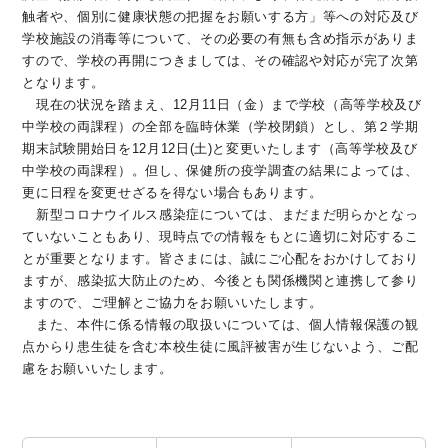
触者や、個別に健康状態の把握をお願いする方」等への対応及び
学校施設の消毒等について、その必要の有無も含め指示がありま
すので、学校の再開につきましては、その確認や対応が完了次第
となります。
現在の状況を踏まえ、12月11日（金）まで学校（高等学校及び
中学校の両課程）の全部を臨時休業（学校閉鎖）とし、第２学期
期末試験開始日を12月12日(土)と変更いたします（高等学校及び
中学校の両課程）。但し、保健所の疫学調査の結果によっては、
更に日程を変更せざるを得ない場合もあります。
新型コロナウイルス感染症については、まだまだ明らかとなっ
ていないこともあり、現時点での情報をもとに適切に対応するこ
とが重要となります。皆さまには、誠にご心配をおかけしており
ますが、感染拡大防止のため、今後とも関係機関と連携して参り
ますので、ご理解とご協力をお願いいたします。
また、本件に係る情報の取扱いについては、個人情報保護の観
点からり患生徒を含む本校生徒に風評被害が生じないよう、ご配
慮をお願いいたします。