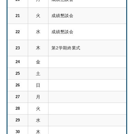
火
成績懇談会
21
水
成績懇談会
22
木
第2学期終業式
23
金
24
土
25
日
26
月
27
火
28
水
29
木
30