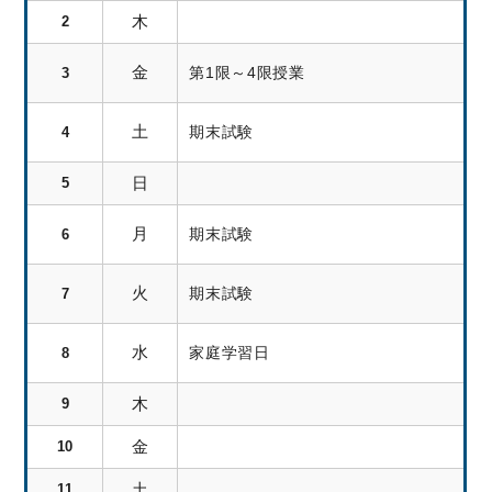
木
2
金
第1限～4限授業
3
土
期末試験
4
日
5
月
期末試験
6
火
期末試験
7
水
家庭学習日
8
木
9
金
10
土
11